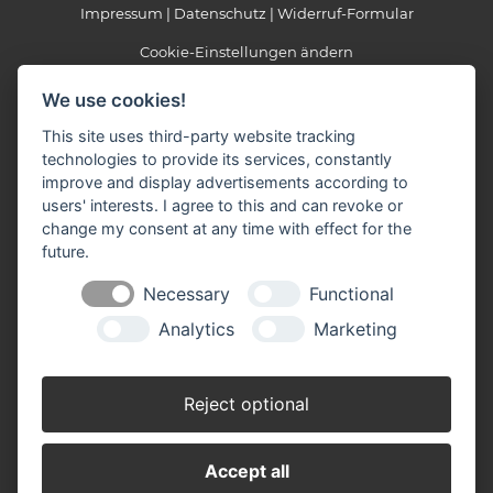
Impressum
Datenschutz
Widerruf-Formular
Cookie-Einstellungen ändern
We use cookies!
Baustoffzentrum Oude Hengel GmbH
Heidweg 2
This site uses third-party website tracking
41379 Brüggen
technologies to provide its services, constantly
Telefon: 0 21 63 / 95 70 - 0
improve and display advertisements according to
Telefax: 0 21 63 / 95 70 - 33
users' interests. I agree to this and can revoke or
E-mail:
info(at)oudehengel.de
change my consent at any time with effect for the
future.
Necessary
Functional
Öffnungszeiten
Analytics
Marketing
Mo-Fr: 07.00 - 17.30 Uhr
Sa: 08.00 - 13.00 Uhr
Winteröffnungszeiten November bis Februar
Reject optional
Mo-Fr. 07.00 - 17.00 Uhr
Sa. 08.00 - 12.00 Uhr
Am 24.12., 31.12. und Karsamstag haben wir geschlossen.
Accept all