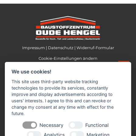
Impressum
Datenschutz
Widerruf-Formular
Cookie-Einstellungen ändern
We use cookies!
Baustoffzentrum Oude Hengel GmbH
Heidweg 2
This site uses third-party website tracking
41379 Brüggen
technologies to provide its services, constantly
Telefon: 0 21 63 / 95 70 - 0
improve and display advertisements according to
Telefax: 0 21 63 / 95 70 - 33
users' interests. I agree to this and can revoke or
E-mail:
info(at)oudehengel.de
change my consent at any time with effect for the
future.
Necessary
Functional
Öffnungszeiten
Analytics
Marketing
Mo-Fr: 07.00 - 17.30 Uhr