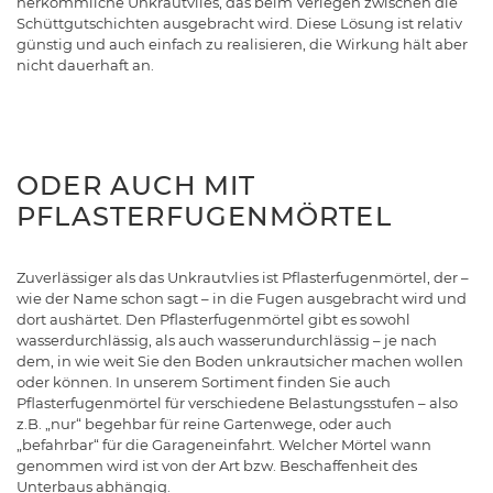
herkömmliche Unkrautvlies, das beim Verlegen zwischen die
Schüttgutschichten ausgebracht wird. Diese Lösung ist relativ
günstig und auch einfach zu realisieren, die Wirkung hält aber
nicht dauerhaft an.
ODER AUCH MIT
PFLASTERFUGENMÖRTEL
Zuverlässiger als das Unkrautvlies ist Pflasterfugenmörtel, der –
wie der Name schon sagt – in die Fugen ausgebracht wird und
dort aushärtet. Den Pflasterfugenmörtel gibt es sowohl
wasserdurchlässig, als auch wasserundurchlässig – je nach
dem, in wie weit Sie den Boden unkrautsicher machen wollen
oder können. In unserem Sortiment finden Sie auch
Pflasterfugenmörtel für verschiedene Belastungsstufen – also
z.B. „nur“ begehbar für reine Gartenwege, oder auch
„befahrbar“ für die Garageneinfahrt. Welcher Mörtel wann
genommen wird ist von der Art bzw. Beschaffenheit des
Unterbaus abhängig.