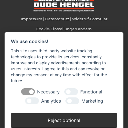
Impressum
Datenschutz
Widerruf-Formular
Cookie-Einstellungen ändern
We use cookies!
Baustoffzentrum Oude Hengel GmbH
Heidweg 2
This site uses third-party website tracking
41379 Brüggen
technologies to provide its services, constantly
Telefon: 0 21 63 / 95 70 - 0
improve and display advertisements according to
Telefax: 0 21 63 / 95 70 - 33
users' interests. I agree to this and can revoke or
E-mail:
info(at)oudehengel.de
change my consent at any time with effect for the
future.
Necessary
Functional
Öffnungszeiten
Analytics
Marketing
Mo-Fr: 07.00 - 17.30 Uhr
Sa: 08.00 - 13.00 Uhr
Winteröffnungszeiten November bis Februar
Reject optional
Mo-Fr. 07.00 - 17.00 Uhr
Sa. 08.00 - 12.00 Uhr