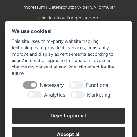
Impressum
Datenschutz
Widerruf-Formular
Cookie-Einstellungen ändern
We use cookies!
Baustoffzentrum Oude Hengel GmbH
Heidweg 2
This site uses third-party website tracking
41379 Brüggen
technologies to provide its services, constantly
Telefon: 0 21 63 / 95 70 - 0
improve and display advertisements according to
Telefax: 0 21 63 / 95 70 - 33
users' interests. I agree to this and can revoke or
E-mail:
info(at)oudehengel.de
change my consent at any time with effect for the
future.
Necessary
Functional
Öffnungszeiten
Analytics
Marketing
Mo-Fr: 07.00 - 17.30 Uhr
Sa: 08.00 - 13.00 Uhr
Winteröffnungszeiten November bis Februar
Reject optional
Mo-Fr. 07.00 - 17.00 Uhr
Sa. 08.00 - 12.00 Uhr
Am 24.12., 31.12. und Karsamstag haben wir geschlossen.
Accept all