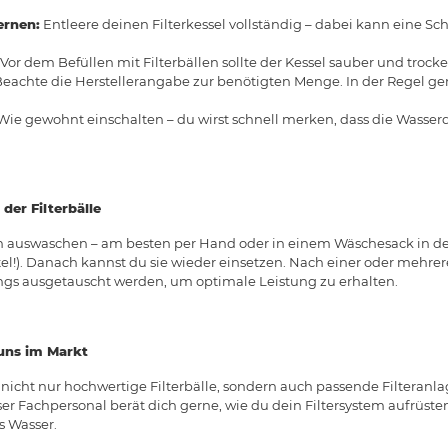
ernen:
Entleere deinen Filterkessel vollständig – dabei kann eine Sch
Vor dem Befüllen mit Filterbällen sollte der Kessel sauber und trocke
eachte die Herstellerangabe zur benötigten Menge. In der Regel gen
ie gewohnt einschalten – du wirst schnell merken, dass die Wasserqu
der Filterbälle
fach auswaschen – am besten per Hand oder in einem Wäschesack in 
l!). Danach kannst du sie wieder einsetzen. Nach einer oder mehrer
rdings ausgetauscht werden, um optimale Leistung zu erhalten.
 uns im Markt
 nicht nur hochwertige Filterbälle, sondern auch passende Filteranl
er Fachpersonal berät dich gerne, wie du dein Filtersystem aufrüste
s Wasser.