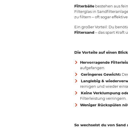
Filterbälle
bestehen aus fein
Filterglas in Sandfilteranla
zu filtern – oft sogar effektive
Ein großer Vorteil: Du benöt
Filtersand
– das spart Kraft 
Die Vorteile auf einen Blick
Hervorragende Filterlei
aufgefangen.
Geringeres Gewicht:
Der
Langlebig & wiederver
reinigen und wieder eins
Keine Verklumpung ode
Filterleistung verringern.
Weniger Rückspülen nöt
So wechselst du von Sand a