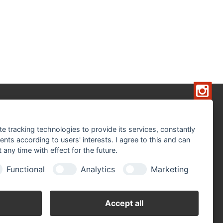
fnungszeiten
Fr: 07.00 - 17.30 Uhr
 08.00 - 13.00 Uhr
te tracking technologies to provide its services, constantly
ts according to users' interests. I agree to this and can
nteröffnungszeiten November bis Februar
any time with effect for the future.
Fr. 07.00 - 17.00 Uhr
 08.00 - 12.00 Uhr
Functional
Analytics
Marketing
 24.12., 31.12. und Karsamstag haben wir
schlossen.
Accept all