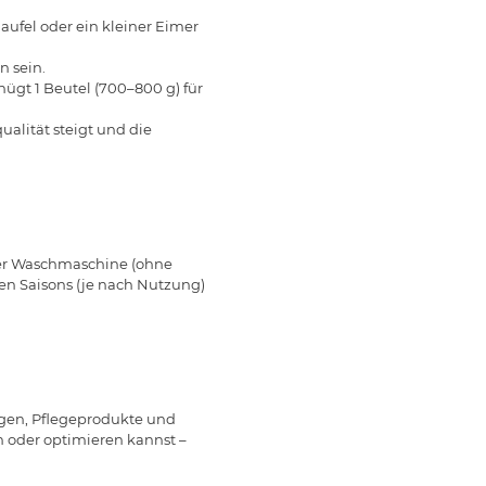
aufel oder ein kleiner Eimer
n sein.
ügt 1 Beutel (700–800 g) für
alität steigt und die
der Waschmaschine (ohne
en Saisons (je nach Nutzung)
agen, Pflegeprodukte und
n oder optimieren kannst –