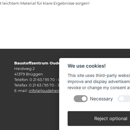
leichtem Material für klare Ergebnisse sorgen!
Baustoffzentrum Oude Hengel GmbH
Öf
We use cookies!
Heidweg 2
Mo-
41379 Brüggen
Sa:
This site uses third-party websi
Telefon: 0 21 63 / 95 70 - 0
improve and display advertisemen
Wi
Telefax: 0 21 63 / 95 70 - 33
revoke or change my consent at 
Mo-
E-mail:
info(at)oudehengel.de
Sa.
Necessary
Am
ge
Reject optional