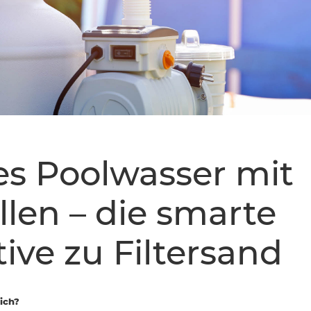
s Poolwasser mit
llen – die smarte
tive zu Filtersand
lich?