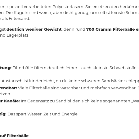
en, speziell verarbeiteten Polyesterfasern. Sie ersetzen den herkö
gen. Die Kugeln sind weich, aber dicht genug, um selbst feinste Sch
r als Filtersand.
igst
deutlich weniger Gewicht
, denn rund
700 Gramm Filterbälle e
und Lagerplatz.
stung:
Filterbälle filtern deutlich feiner – auch kleinste Schwebstof
 Austausch ist kinderleicht, da du keine schweren Sandsäcke schlep
wendbar:
Viele Filterbälle sind waschbar und mehrfach verwendbar. 
etzen.
r Kanäle:
Im Gegensatz zu Sand bilden sich keine sogenannten „Was
ig:
Das spart Wasser, Zeit und Energie.
uf Filterbälle