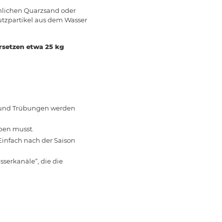
mmlichen Quarzsand oder
mutzpartikel aus dem Wasser
rsetzen etwa 25 kg
fe und Trübungen werden
pen musst.
Einfach nach der Saison
serkanäle“, die die